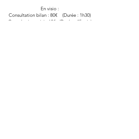
En visio :
Consultation bilan : 80€ (Durée : 1h30)
Consultation suivi : 60€ (Durée : 45 min)
Au domicile
Consultation bilan : 90€ (Durée : 1h30)
Consultation suivi : 65€ (Durée : 45 min)
Alivio
Vous aurez à la suite du bilan la
possibilité d'installer l'application
Alivio, nous permettant de rester en
lien entre les consultations.